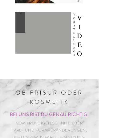
S
V
V
O
R
I
S
T
E
D
L
L
E
U
N
O
G
S
OB FRISUR ODER
KOSMETIK
BEI UNS BIST DU GENAU RICHTIG!
VOM TRENDIGEN SCHNITT, ÜBER
FARB- UND FORMVERÄNDERUNGEN,
BIS HIN ZUM KOMPLETTEN STYLING