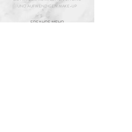
UND AUFWENDIGEN MAKE-UP
ERFAHRE MEHR
ZURÜCK NACH OBEN
© 2017 Nina's Hairlounge Inh. Selvedina Nina Ghazi -DEUTSCHLAND-