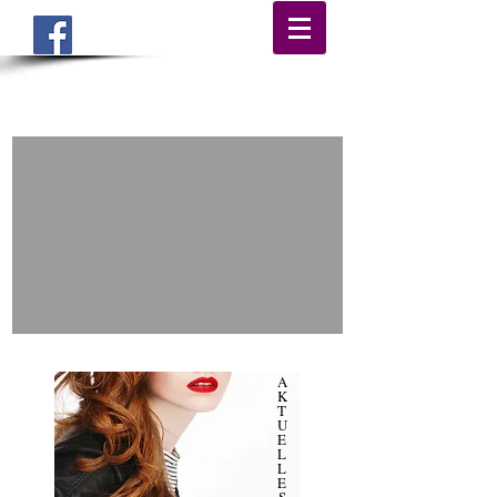
STARTSEITE
A
K
T
U
E
L
L
E